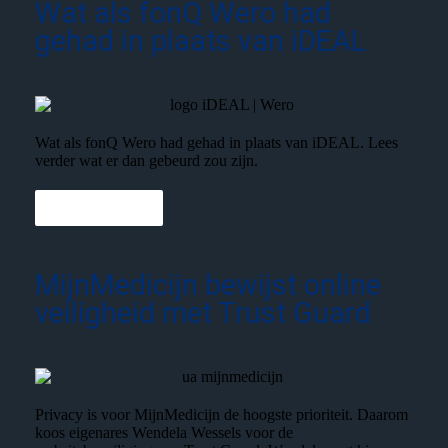
Wat als fonQ Wero had
gehad in plaats van iDEAL
Wat als fonQ Wero had gehad in plaats van iDEAL. Lees
verder wat er dan gebeurd zou zijn.
Lees meer
MijnMedicijn bewijst online
veiligheid met Trust Guard
Privacy is voor MijnMedicijn de hoogste prioriteit. Daarom
koos eigenares Wendela Wessels voor de