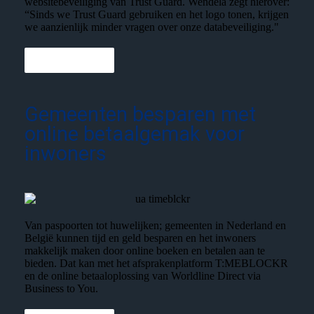
websitebeveiliging van Trust Guard. Wendela zegt hierover:
“Sinds we Trust Guard gebruiken en het logo tonen, krijgen
we aanzienlijk minder vragen over onze databeveiliging."
Lees meer
Gemeenten besparen met
online betaalgemak voor
inwoners
Van paspoorten tot huwelijken; gemeenten in Nederland en
België kunnen tijd en geld besparen en het inwoners
makkelijk maken door online boeken en betalen aan te
bieden. Dat kan met het afsprakenplatform T:MEBLOCKR
en de online betaaloplossing van Worldline Direct via
Business to You.