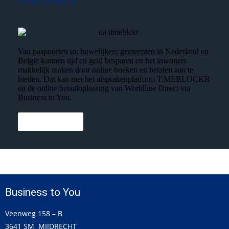
Van paspoorten tot huwelijken; gemeenten in Nederland en
België kunnen tijd en geld besparen en het inwoners
makkelijk maken door online boeken en betalen aan te
bieden. Dat kan met het afsprakenplatform T:MEBLOCKR
en de online betaaloplossing van Worldline Direct via
Business to You.
Lees meer
Business to You
Veenweg 158 – B
3641 SM MIJDRECHT