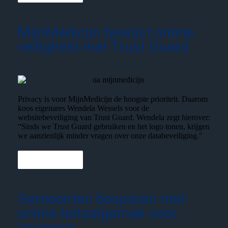
MijnMedicijn bewijst online
veiligheid met Trust Guard
Privacy is voor MijnMedicijn de hoogste prioriteit. Daarom
koos eigenares Wendela Wessels voor de
websitebeveiliging van Trust Guard. Wendela zegt hierover:
“Sinds we Trust Guard gebruiken en het logo tonen, krijgen
we aanzienlijk minder vragen over onze databeveiliging."
Lees meer
Gemeenten besparen met
online betaalgemak voor
inwoners